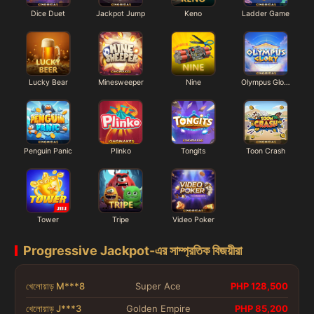
Dice Duet
Jackpot Jump
Keno
Ladder Game
Lucky Bear
Minesweeper
Nine
Olympus Glory
Penguin Panic
Plinko
Tongits
Toon Crash
Tower
Tripe
Video Poker
Progressive Jackpot-এর সাম্প্রতিক বিজয়ীরা
খেলোয়াড় M***8
Super Ace
PHP 128,500
খেলোয়াড় J***3
Golden Empire
PHP 85,200