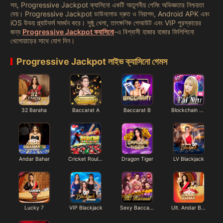
সহ, Progressive Jackpot ক্যাসিনো একটি অতুলনীয় গেমিং অভিজ্ঞতার নিশ্চয়তা
দেয়। Progressive Jackpot ডাউনলোড দ্রুত ও নিরাপদ, Android APK এবং
iOS উভয় প্ল্যাটফর্ম সমর্থন করে। সুষ্ঠু খেলা, তাৎক্ষণিক পেআউট এবং VIP পুরস্কারের
জন্য
Progressive Jackpot ক্যাসিনো
-এ বিশ্বাসী হাজার হাজার ফিলিপিনো
খেলোয়াড়ের সাথে যোগ দিন।
Progressive Jackpot লাইভ ক্যাসিনো গেমস
32 Baraha
Baccarat A
Baccarat B
Blockchain Tai Xiu
Andar Bahar
Cricket Roulette
Dragon Tiger
LV Blackjack
Lucky 7
VIP Blackjack
Sexy Baccarat
Ult. Andar Bahar